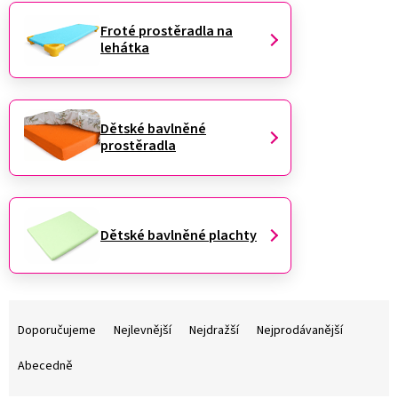
Froté prostěradla na
lehátka
Dětské bavlněné
prostěradla
Dětské bavlněné plachty
Ř
a
Doporučujeme
Nejlevnější
Nejdražší
Nejprodávanější
z
e
Abecedně
n