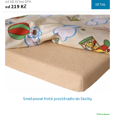
hodnocení
od 181 Kč bez DPH
DETAIL
219 Kč
od
produktu
je
5,0
z
5
hvězdiček.
Smetanové froté prostěradlo do školky
Skladem