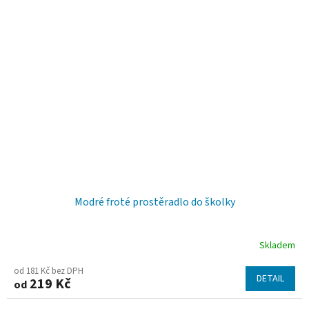
5,0
z
5
hvězdiček.
Modré froté prostěradlo do školky
Skladem
od 181 Kč bez DPH
DETAIL
219 Kč
od