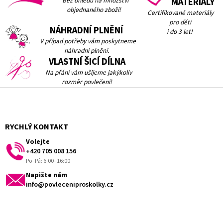
Bez ohledu na množství
MATERIÁLY
objednaného zboží!
Certifikované materiály
pro děti
NÁHRADNÍ PLNĚNÍ
i do 3 let!
V případ potřeby vám
poskytneme
náhradní plnění.
VLASTNÍ ŠICÍ DÍLNA
Na přání vám ušijeme jakýkoliv
rozměr povlečení!
Z
á
p
a
RYCHLÝ KONTAKT
t
Volejte
í
+420 705 008 156
Po–Pá: 6:00–16:00
Napište nám
info@povleceniproskolky.cz