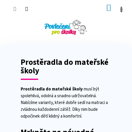
Přejít
NÁKUP
na
obsah
KOŠÍK
Prostěradla do mateřské
školy
Prostěradla do mateřské školy
musí být
spolehlivá, odolná a snadno udržovatelná.
Nabízíme varianty, které dobře sedí na matraci a
zvládnou každodenní zátěž. Díky nim bude
odpočinek dětí klidný a komfortní.