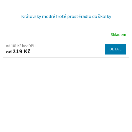
Královsky modré froté prostěradlo do školky
Skladem
od 181 Kč bez DPH
DETAIL
219 Kč
od