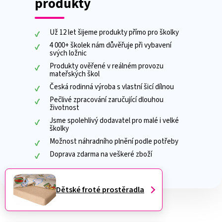
produkty
Už 12 let šijeme produkty přímo pro školky
4 000+ školek nám důvěřuje při vybavení
svých ložnic
Produkty ověřené v reálném provozu
mateřských škol
Česká rodinná výroba s vlastní šicí dílnou
Pečlivé zpracování zaručující dlouhou
životnost
Jsme spolehlivý dodavatel pro malé i velké
školky
Možnost náhradního plnění podle potřeby
Doprava zdarma na veškeré zboží
Dětské froté prostěradla