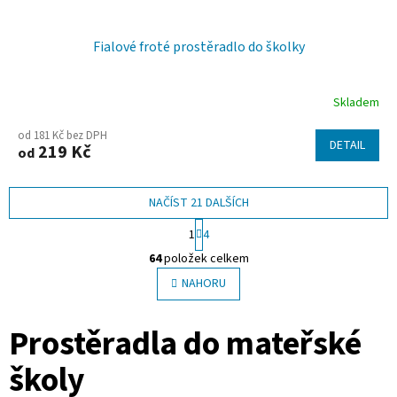
Fialové froté prostěradlo do školky
Skladem
od 181 Kč bez DPH
DETAIL
219 Kč
od
NAČÍST 21 DALŠÍCH
S
1
4
t
O
r
64
položek celkem
v
á
l
NAHORU
n
á
k
o
d
Prostěradla do mateřské
v
a
á
c
n
školy
í
í
p