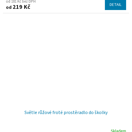
od 181 Kč bez DPH
DETAIL
219 Kč
od
Světle růžové froté prostěradlo do školky
Skladem