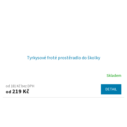
Tyrkysové froté prostěradlo do školky
Skladem
od 181 Kč bez DPH
DETAIL
219 Kč
od