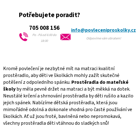
r
v
k
Potřebujete poradit?
y
v
705 008 156
info@povleceniproskolky.cz
ý
Po - Pá od 6:00 do
p
Odpovíme vám obratem!
18:00
i
s
u
Kromě povlečení je nezbytné mít na matraci kvalitní
prostěradlo, aby děti ve školkách mohly zažít skutečné
potěšení z odpoledního spánku.
Prostěradla do mateřské
školy
by měla pevně držet na matraci a být měkká na dotek.
Neustálé krčení a shrnování prostěradla by děti rušilo a kazilo
jejich spánek. Nabízíme dětská prostěradla, která jsou
mimořádně odolná a dokonale vhodná pro časté používání ve
školkách. Ať už jsou froté, bavlněná nebo nepromokavá,
všechny prostěradla děti vtáhnou do sladkých snů!