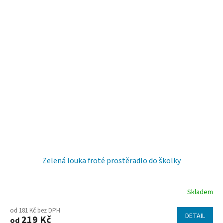
Zelená louka froté prostěradlo do školky
Skladem
od 181 Kč bez DPH
DETAIL
219 Kč
od