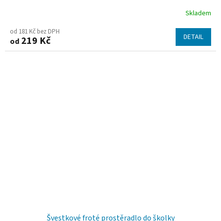
Skladem
od 181 Kč bez DPH
DETAIL
219 Kč
od
Švestkové froté prostěradlo do školky