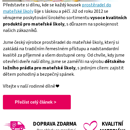
Představte si dílnu, kde se každý kousek
prostěradel do
mateřské školy
šije s láskou a péčí. Již od roku 2012 se
věnujeme poskytování širokého sortimentu
vysoce kvalitních
produktů pro mateřské školy
, s důrazem na spokojenost
našich zákazníků.
Jsme český výrobce prostěradel do mateřské školy, který si
zakládá na tradičním řemeslném přístupu a nadstandardní
kvalitě za příjemné a všem dostupné ceny.
Od chvíle, kdy jsme
otevřeli dveře naší dílny, jsme se zaměřili na výrobu
dětského
ložního prádla pro mateřské školy
, s jediným cílem: zajistit
dětem pohodlný a bezpečný spánek.
Vítejte v naší rodinné dílně ❤️
Přečíst celý článek >
DOPRAVA ZDARMA
KVALITNÍ