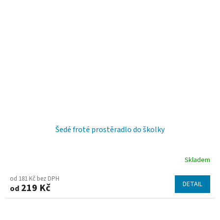
Šedé froté prostěradlo do školky
Skladem
Průměrné
hodnocení
od 181 Kč bez DPH
DETAIL
219 Kč
od
produktu
je