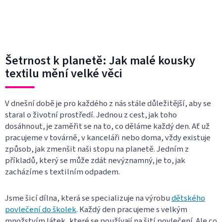
Šetrnost k planetě: Jak malé kousky
textilu mění velké věci
V dnešní době je pro každého z nás stále důležitější, aby se
staral o životní prostředí. Jednou z cest, jak toho
dosáhnout, je zaměřit se na to, co děláme každý den. Ať už
pracujeme v továrně, v kanceláři nebo doma, vždy existuje
způsob, jak zmenšit naši stopu na planetě. Jedním z
příkladů, který se může zdát nevýznamný, je to, jak
zacházíme s textilním odpadem.
Jsme šicí dílna, která se specializuje na výrobu
dětského
povlečení do školek
. Každý den pracujeme s velkým
množstvím látek, které se používají na šití povlečení. Ale co