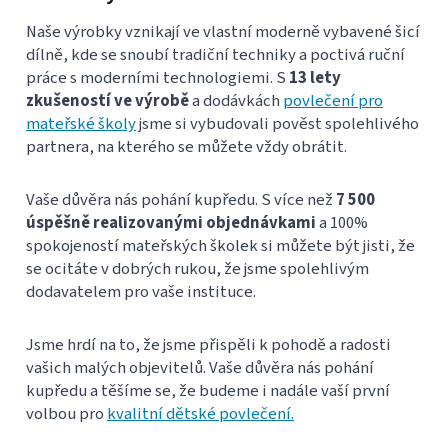
Naše výrobky vznikají ve vlastní moderně vybavené šicí
dílně, kde se snoubí tradiční techniky a poctivá ruční
práce s moderními technologiemi. S
13 lety
zkušeností ve výrobě
a dodávkách
povlečení pro
mateřské školy
jsme si vybudovali pověst spolehlivého
partnera, na kterého se můžete vždy obrátit.
Vaše důvěra nás pohání kupředu. S více než
7 500
úspěšně realizovanými objednávkami
a 100%
spokojeností mateřských školek si můžete být jisti, že
se ocitáte v dobrých rukou, že jsme spolehlivým
dodavatelem pro vaše instituce.
Jsme hrdí na to, že jsme přispěli k pohodě a radosti
vašich malých objevitelů. Vaše důvěra nás pohání
kupředu a těšíme se, že budeme i nadále vaší první
volbou pro
kvalitní dětské povlečení.