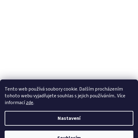
Tento web používá soubory cookie. Dalším procházením
tohoto webu vyjadřujete souhlas s jejich používáním.. Více
informací
zde
.
Vytvořil Shoptet
Nastavení
Copyright ©
2012 - 2026
Povleceniproskolky.cz, Malé náměstí 104,