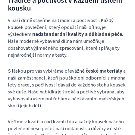
Tradice a poctivost v každém ušitém
kousku
V naší dílně stavíme na tradici a poctivosti. Každý
kousek povlečení, který opouští naši dílnu, je
výsledkem
nadstandardní kvality a důkladné péče
.
Naše moderně vybavená dílna nám umožňuje
dosahovat výjimečného zpracování, které splňuje ty
nejnáročnější normy a testy.
S láskou pro vás vybíráme převážně
české materiály
a
naši zaměstnanci, kteří jsou školení odborníci s mnoha
lety praxe, s pečlivostí dávají do každého stehu kousek
své duše. Naše nabídka je široká a pečlivě vybraná, aby
vyhovovala všem potřebám a očekáváním mateřských
škol i jejich dětí.
Věříme v kvalitu nad kvantitou a každý kousek našeho
povlečení nese pečeť naší oddanosti a důvěry v čistě