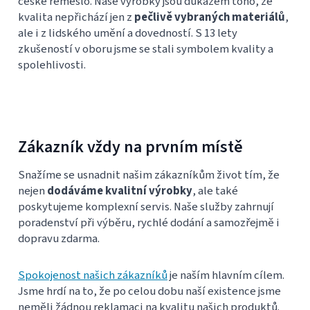
české řemeslo. Naše výrobky jsou důkazem toho, že
kvalita nepřichází jen z
pečlivě vybraných materiálů
,
ale i z lidského umění a dovedností. S 13 lety
zkušeností v oboru jsme se stali symbolem kvality a
spolehlivosti.
Zákazník vždy na prvním místě
Snažíme se usnadnit našim zákazníkům život tím, že
nejen
dodáváme kvalitní výrobky
, ale také
poskytujeme komplexní servis. Naše služby zahrnují
poradenství při výběru, rychlé dodání a samozřejmě i
dopravu zdarma.
Spokojenost našich zákazníků
je naším hlavním cílem.
Jsme hrdí na to, že po celou dobu naší existence jsme
neměli žádnou reklamaci na kvalitu našich produktů.