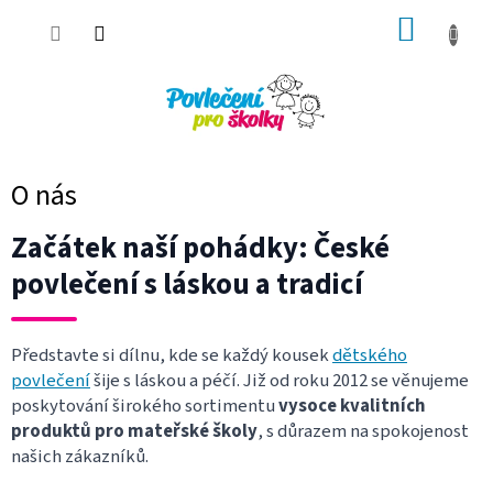
Přejít
NÁKUP
na
obsah
KOŠÍK
O nás
Začátek naší pohádky: České
povlečení s láskou a tradicí
Představte si dílnu, kde se každý kousek
dětského
povlečení
šije s láskou a péčí. Již od roku 2012 se věnujeme
poskytování širokého sortimentu
vysoce kvalitních
produktů pro mateřské školy
, s důrazem na spokojenost
našich zákazníků.