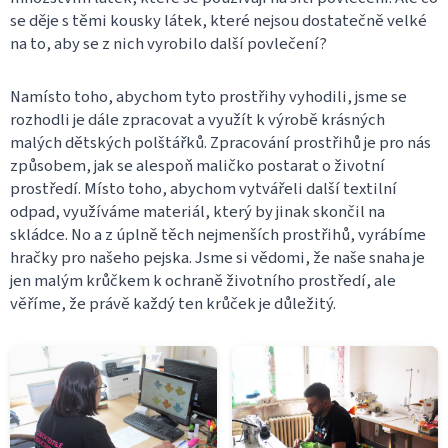
se děje s těmi kousky látek, které nejsou dostatečně velké
na to, aby se z nich vyrobilo další povlečení?
Namísto toho, abychom tyto prostřihy vyhodili, jsme se
rozhodli je dále zpracovat a využít k výrobě krásných
malých dětských polštářků. Zpracování prostřihů je pro nás
způsobem, jak se alespoň maličko postarat o životní
prostředí. Místo toho, abychom vytvářeli další textilní
odpad, využíváme materiál, který by jinak skončil na
skládce. No a z úplně těch nejmenších prostřihů, vyrábíme
hračky pro našeho pejska. Jsme si vědomi, že naše snaha je
jen malým krůčkem k ochraně životního prostředí, ale
věříme, že právě každý ten krůček je důležitý.