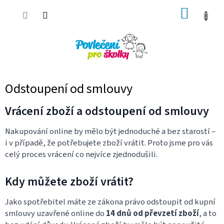
Přejít
NÁKUP
na
obsah
KOŠÍK
Odstoupení od smlouvy
Vrácení zboží a odstoupení od smlouvy
Nakupování online by mělo být jednoduché a bez starostí –
i v případě, že potřebujete zboží vrátit. Proto jsme pro vás
celý proces vrácení co nejvíce zjednodušili.
Kdy můžete zboží vrátit?
Jako spotřebitel máte ze zákona právo odstoupit od kupní
smlouvy uzavřené online do
14 dnů od převzetí zboží
, a to