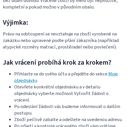
bez udání důvodu. Vrácené zboží by mělo být nepoužité,
kompletní a pokud možno v původním obalu.
Výjimka:
Právo na odstoupení se nevztahuje na zboží vyrobené na
zakázku nebo upravené podle přání zákazníka (například
atypické rozměry matrací, prostěradel nebo povlečení).
Jak vrácení probíhá krok za krokem?
Přihlaste se do svého účtu a přejděte do sekce
Moje
objednávky
.
Otevřete konkrétní objednávku a v detailu
objednávky vyberte možnost Vytvořit žádost o
vrácení.
Po odeslání žádosti vás budeme informovat o dalším
postupu.
Zboží pečlivě zabalte a odešlete na uvedenou adresu.
Po přijetí a kontrole vráceného zboží vám vrátíme