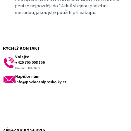
peníze nejpozději do 14 dnů stejnou platební
metodou, jakou jste použili při nákupu.
Z
á
p
a
RYCHLÝ KONTAKT
t
Volejte
í
+420 705 008 156
Po–Pá: 6:00–16:00
Napište nám
info@povleceniproskolky.cz
ZÁKAZNICKÝ SERVIS