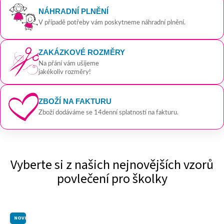
NÁHRADNÍ PLNĚNÍ
V případě potřeby vám poskytneme náhradní plnění.
ZAKÁZKOVÉ ROZMĚRY
Na přání vám ušijeme
jakékoliv rozměry!
ZBOŽÍ NA FAKTURU
Zboží dodáváme se 14denní splatností na fakturu.
Vyberte si z našich nejnovějších vzorů
povlečení pro školky
Z
a
NOVINKA