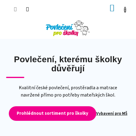
Přejít
NÁKUP
na
obsah
KOŠÍK
Povlečení, kterému školky
důvěřují
Kvalitní české povlečení, prostěradla a matrace
navržené přímo pro potřeby mateřských škol.
Prohlédnout sortiment pro školky
Vybavení pro MŠ