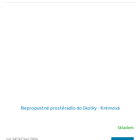
Nepropustné prostěradlo do školky - Krémová
Skladem
Průměrné
od 247 Kč bez DPH