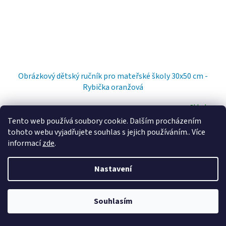
Obrázkový dětský ručník pro mateřské školy 30x50 cm -
Rybička oranžová
Skladem
Tento web používá soubory cookie. Dalším procházením
49 Kč bez DPH
tohoto webu vyjadřujete souhlas s jejich používáním.. Více
Do košíku
59 Kč
informací
zde
.
Nastavení
Souhlasím