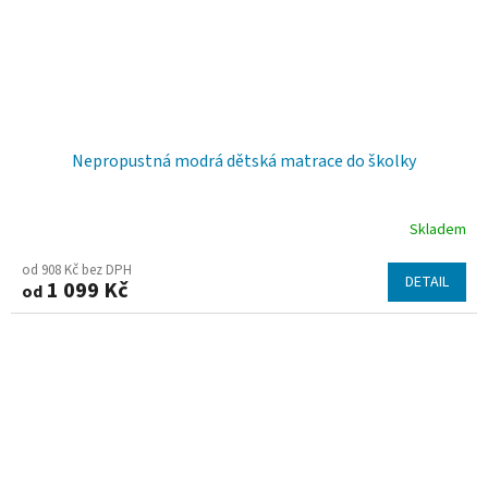
Nepropustná modrá dětská matrace do školky
Skladem
od 908 Kč bez DPH
DETAIL
1 099 Kč
od