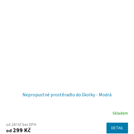
je
5,0
z
5
hvězdiček.
Nepropustné prostěradlo do školky - Modrá
Skladem
od 247 Kč bez DPH
DETAIL
299 Kč
od