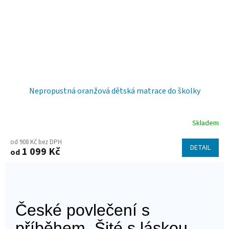
Nepropustná oranžová dětská matrace do školky
Skladem
od 908 Kč bez DPH
DETAIL
1 099 Kč
od
České povlečení s
příběhem. Šité s láskou