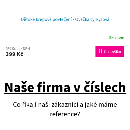
Dětské krepové povlečení - Ovečka tyrkysová
Skladem
Průměrné
hodnocení
330 Kč bez DPH
Do košíku
399 Kč
produktu
je
5,0
Naše firma v číslech
z
5
Co říkají naši zákazníci a jaké máme
hvězdiček.
reference?