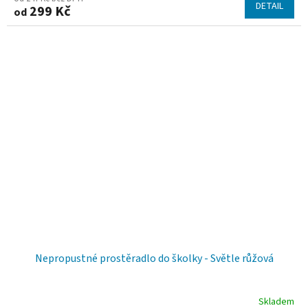
hodnocení
DETAIL
299 Kč
od
produktu
je
5,0
z
5
hvězdiček.
Nepropustné prostěradlo do školky - Světle růžová
Skladem