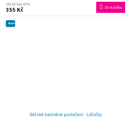
293 Kč bez DPH
Do košíku
355 Kč
NOVINKA
Dětské bavlněné povlečení - Lištičky