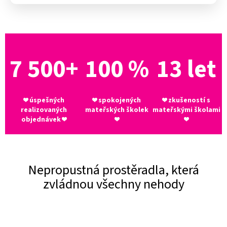
7 500+
100 %
13 let
❤ úspešných
❤ spokojených
❤ zkušeností s
realizovaných
mateřských školek
mateřskými školami
objednávek ❤
❤
❤
Nepropustná prostěradla, která
zvládnou všechny nehody