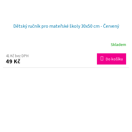
Dětský ručník pro mateřské školy 30x50 cm - Červený
Skladem
Průměrné
hodnocení
41 Kč bez DPH
Do košíku
49 Kč
produktu
je
5,0
z
5
hvězdiček.