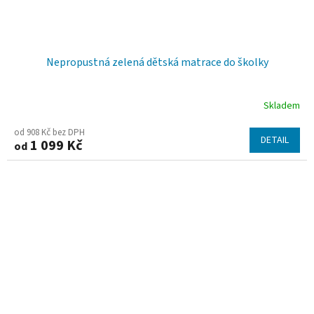
Nepropustná zelená dětská matrace do školky
Skladem
od 908 Kč bez DPH
DETAIL
1 099 Kč
od