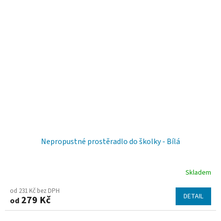
Nepropustné prostěradlo do školky - Bílá
Skladem
Průměrné
hodnocení
od 231 Kč bez DPH
DETAIL
279 Kč
od
produktu