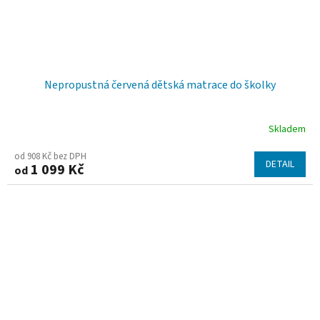
Nepropustná červená dětská matrace do školky
Skladem
od 908 Kč bez DPH
DETAIL
1 099 Kč
od