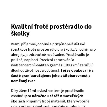
Kvalitní froté prostěradlo do
školky
Velmi příjemné, odolné a přizpůsobivé dětské
švestkové froté prostěradlo pro školky. Vhodné i pro
alergiky, je zdravotně nezávadné. Prostěradlo je
pružné, napínací. Precizní zpracování a
2
nadstandardní kvalita v gramáži 180 g/m
zaručují
dlouhou životnost a odolnost.
I přes opakované a
časté praní zaručujeme jeho stálobarevnost a
neměnný tvar
.
Díky všem těmto vlastnostem je prostěradlo
vhodné i
pro náročnou zátěž v mateřských
školách
. Příjemný froté materiál, který výborně
saje a přitom odvětrává, zaručuje komfortní a