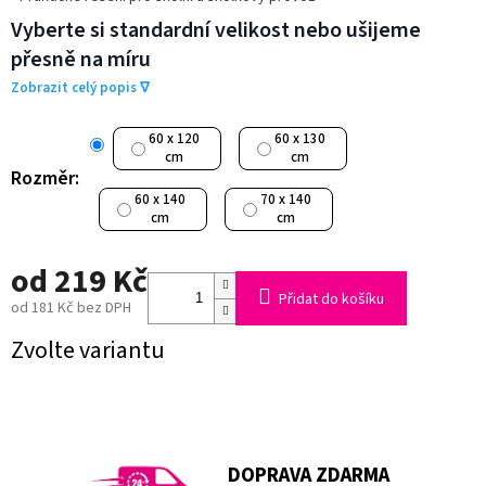
Vyberte si standardní velikost nebo ušijeme
přesně na míru
Zobrazit celý popis ∇
60 x 120
60 x 130
cm
cm
Rozměr:
60 x 140
70 x 140
cm
cm
od
219 Kč
Přidat do košíku
od
181 Kč
bez DPH
Měrná
Zvolte variantu
cena:
DOPRAVA ZDARMA