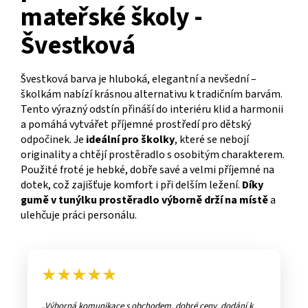
mateřské školy -
Švestková
Švestková barva je hluboká, elegantní a nevšední –
školkám nabízí krásnou alternativu k tradičním barvám.
Tento výrazný odstín přináší do interiéru klid a harmonii
a pomáhá vytvářet příjemné prostředí pro dětský
odpočinek. Je
ideální pro školky
, které se nebojí
originality a chtějí prostěradlo s osobitým charakterem.
Použité froté je hebké, dobře savé a velmi příjemné na
dotek, což zajišťuje komfort i při delším ležení.
Díky
gumě v tunýlku prostěradlo výborně drží na místě
a
ulehčuje práci personálu.
★★★★★
Výborná komunikace s obchodem, dobré ceny, dodání k