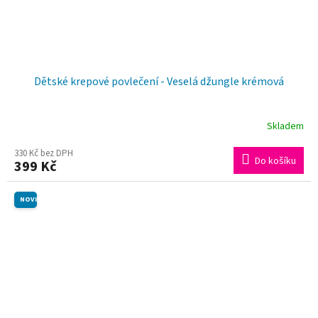
Dětské krepové povlečení - Veselá džungle krémová
Skladem
Průměrné
hodnocení
330 Kč bez DPH
Do košíku
399 Kč
produktu
je
NOVINKA
5,0
z
5
hvězdiček.