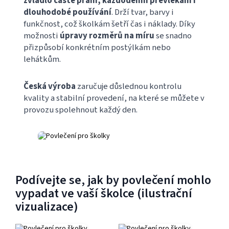
zvládlo časté praní, každodenní převlékání i
dlouhodobé používání
. Drží tvar, barvy i
funkčnost, což školkám šetří čas i náklady. Díky
možnosti
úpravy rozměrů na míru
se snadno
přizpůsobí konkrétním postýlkám nebo
lehátkům.
Česká výroba
zaručuje důslednou kontrolu
kvality a stabilní provedení, na které se můžete v
provozu spolehnout každý den.
Podívejte se, jak by povlečení mohlo
vypadat ve vaší školce (ilustrační
vizualizace)