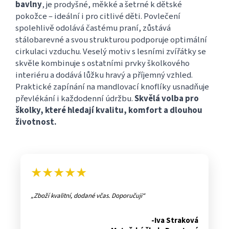
bavlny
, je prodyšné, měkké a šetrné k dětské
pokožce – ideální i pro citlivé děti. Povlečení
spolehlivě odolává častému praní, zůstává
stálobarevné a svou strukturou podporuje optimální
cirkulaci vzduchu. Veselý motiv s lesními zvířátky se
skvěle kombinuje s ostatními prvky školkového
interiéru a dodává lůžku hravý a příjemný vzhled.
Praktické zapínání na mandlovací knoflíky usnadňuje
převlékání i každodenní údržbu.
Skvělá volba pro
školky, které hledají kvalitu, komfort a dlouhou
životnost.
★★★★★
Zboží kvalitní, dodané včas. Doporučuji
-Iva Straková