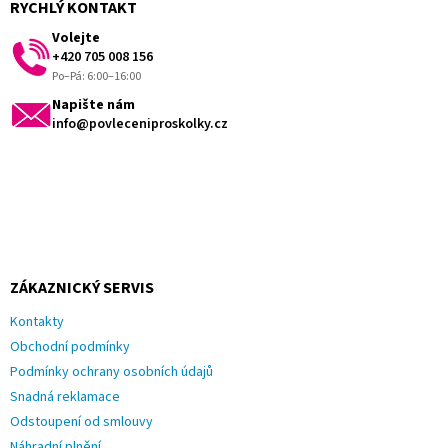
a
RYCHLÝ KONTAKT
t
Volejte
í
+420 705 008 156
Po–Pá: 6:00–16:00
Napište nám
info@povleceniproskolky.cz
ZÁKAZNICKÝ SERVIS
Kontakty
Obchodní podmínky
Podmínky ochrany osobních údajů
Snadná reklamace
Odstoupení od smlouvy
Náhradní plnění