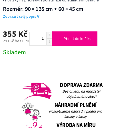
• Povlaky na přikrývku i polštář lze objednat samostatně
Rozměr: 90 × 135 cm + 60 × 45 cm
Zobrazit celý popis ∇
355 Kč
Přidat do košíku
293 Kč bez DPH
Měrná
Skladem
cena:
DOPRAVA ZDARMA
Bez ohledu na množství
objednaného zboží
NÁHRADNÍ PLNĚNÍ
Poskytujeme náhradní plnění pro
školky a školy
VÝROBA NA MÍRU