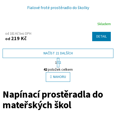
Fialové froté prostěradlo do školky
Skladem
od 181 Kč bez DPH
DETAIL
219 Kč
od
NAČÍST 21 DALŠÍCH
S
1
2
t
O
r
42
položek celkem
v
á
l
NAHORU
n
á
k
o
d
Napínací prostěradla do
v
a
á
c
n
mateřských škol
í
í
p
r