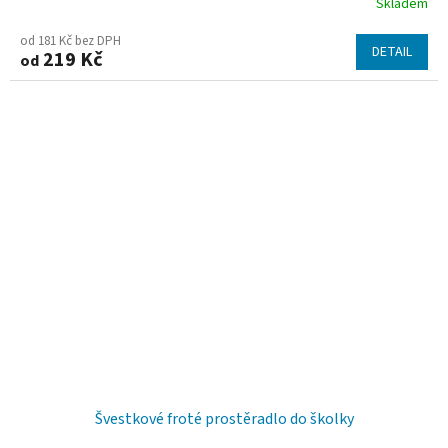
Skladem
od 181 Kč bez DPH
DETAIL
219 Kč
od
Švestkové froté prostěradlo do školky