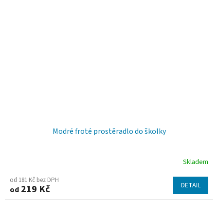
5,0
z
5
hvězdiček.
Modré froté prostěradlo do školky
Skladem
od 181 Kč bez DPH
DETAIL
219 Kč
od