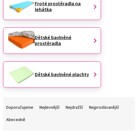
Froté prostěradla na
lehátka
Dětské bavlněné
prostěradla
Dětské bavlněné plachty
Ř
a
Doporučujeme
Nejlevnější
Nejdražší
Nejprodávanější
z
e
Abecedně
n
í