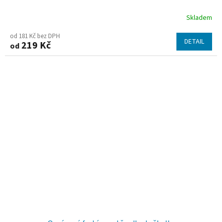
Skladem
Průměrné
hodnocení
od 181 Kč bez DPH
DETAIL
219 Kč
od
produktu
je
5,0
z
5
hvězdiček.