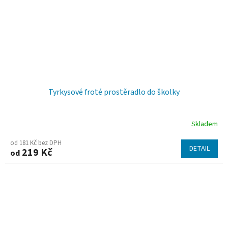
Tyrkysové froté prostěradlo do školky
Skladem
od 181 Kč bez DPH
DETAIL
219 Kč
od