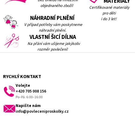
MATERIÁLY
objednaného zboží!
Certifikované materiály
pro děti
NÁHRADNÍ PLNĚNÍ
i do 3 let!
V případ potřeby vám
poskytneme
náhradní plnění.
VLASTNÍ ŠICÍ DÍLNA
Na přání vám ušijeme jakýkoliv
rozměr povlečení!
Z
á
p
a
RYCHLÝ KONTAKT
t
Volejte
í
+420 705 008 156
Po–Pá: 6:00–16:00
Napište nám
info@povleceniproskolky.cz