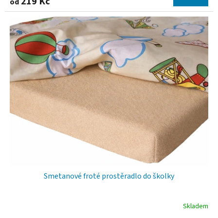
219 Kč
od
produktu
je
5,0
z
5
hvězdiček.
Smetanové froté prostěradlo do školky
Skladem