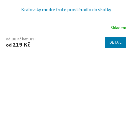
Královsky modré froté prostěradlo do školky
Skladem
od 181 Kč bez DPH
DETAIL
219 Kč
od