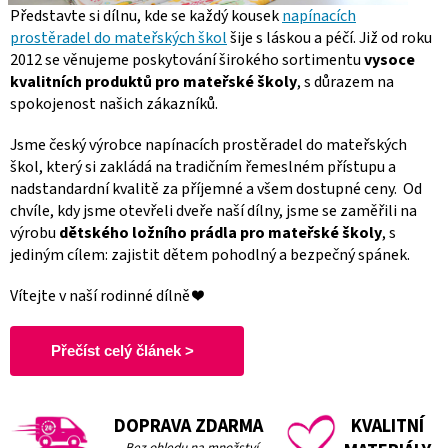
Představte si dílnu, kde se každý kousek
napínacích
prostěradel do mateřských škol
šije s láskou a péčí. Již od roku
2012 se věnujeme poskytování širokého sortimentu
vysoce
kvalitních produktů pro mateřské školy
, s důrazem na
spokojenost našich zákazníků.
Jsme český výrobce napínacích prostěradel do mateřských
škol, který si zakládá na tradičním řemeslném přístupu a
nadstandardní kvalitě za příjemné a všem dostupné ceny.
Od
chvíle, kdy jsme otevřeli dveře naší dílny, jsme se zaměřili na
výrobu
dětského ložního prádla pro mateřské školy
, s
jediným cílem: zajistit dětem pohodlný a bezpečný spánek.
Vítejte v naší rodinné dílně ❤️
Přečíst celý článek >
DOPRAVA ZDARMA
KVALITNÍ
Bez ohledu na množství