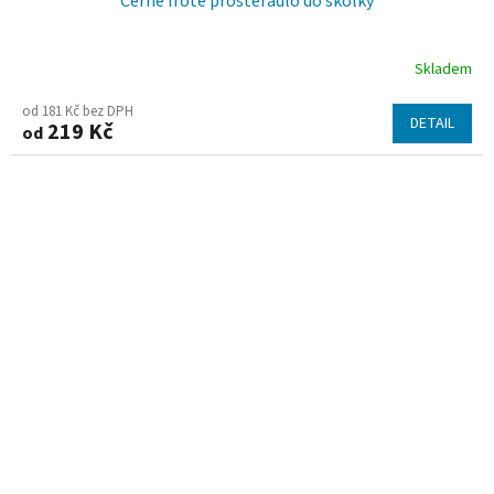
Černé froté prostěradlo do školky
Skladem
od 181 Kč bez DPH
DETAIL
219 Kč
od