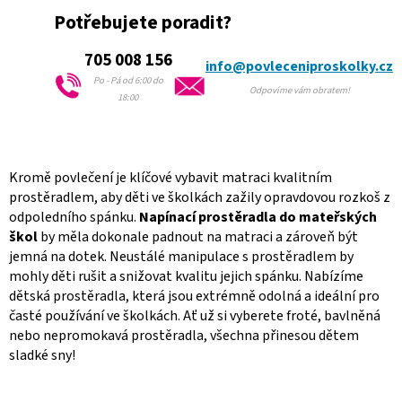
v
k
Potřebujete poradit?
y
v
705 008 156
info@povleceniproskolky.cz
ý
Po - Pá od 6:00 do
p
Odpovíme vám obratem!
18:00
i
s
u
Kromě povlečení je klíčové vybavit matraci kvalitním
prostěradlem, aby děti ve školkách zažily opravdovou rozkoš z
odpoledního spánku.
Napínací prostěradla do mateřských
škol
by měla dokonale padnout na matraci a zároveň být
jemná na dotek. Neustálé manipulace s prostěradlem by
mohly děti rušit a snižovat kvalitu jejich spánku. Nabízíme
dětská prostěradla, která jsou extrémně odolná a ideální pro
časté používání ve školkách. Ať už si vyberete froté, bavlněná
nebo nepromokavá prostěradla, všechna přinesou dětem
sladké sny!