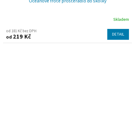
Oceánové froté prostěradlo do školky
Skladem
od 181 Kč bez DPH
DETAIL
219 Kč
od