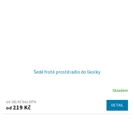
Šedé froté prostěradlo do školky
Skladem
Průměrné
hodnocení
od 181 Kč bez DPH
DETAIL
219 Kč
od
produktu
je