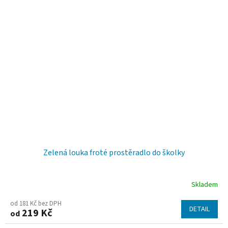
Zelená louka froté prostěradlo do školky
Skladem
od 181 Kč bez DPH
DETAIL
219 Kč
od