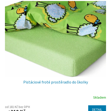
V
p
ý
r
p
o
i
d
s
u
p
k
r
t
o
ů
d
u
k
t
ů
Pistáciové froté prostěradlo do školky
Skladem
Průměrné
hodnocení
od 181 Kč bez DPH
DETAIL