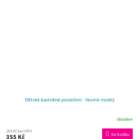
Dětské bavlněné povlečení - Vesmír modrý
Skladem
Průměrné
hodnocení
293 Kč bez DPH
Do košíku
355 Kč
produktu