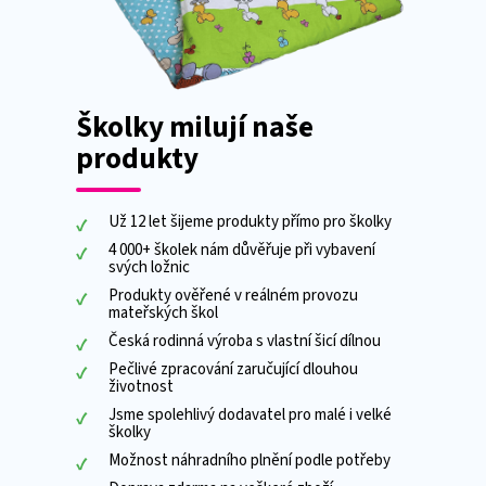
Školky milují naše
produkty
Už 12 let šijeme produkty přímo pro školky
4 000+ školek nám důvěřuje při vybavení
svých ložnic
Produkty ověřené v reálném provozu
mateřských škol
Česká rodinná výroba s vlastní šicí dílnou
Pečlivé zpracování zaručující dlouhou
životnost
Jsme spolehlivý dodavatel pro malé i velké
školky
Možnost náhradního plnění podle potřeby
Doprava zdarma na veškeré zboží