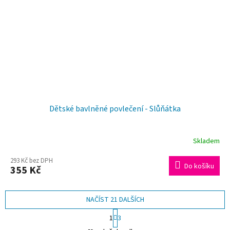
Dětské bavlněné povlečení - Slůňátka
Skladem
293 Kč bez DPH
Do košíku
355 Kč
NAČÍST 21 DALŠÍCH
S
1
3
t
O
r
49
položek celkem
v
á