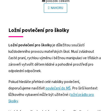
l
NAHORU
n
á
k
o
d
v
a
á
c
Ložní povlečení pro školky
n
í
í
p
r
Ložní povlečení pro školky
je důležitou součástí
v
k
každodenního provozu mateřských škol. Musí zvládnout
y
časté praní, rychlou výměnu i běžnou manipulaci ve třídách a
v
ý
zároveň vytvořit dětem klidné a pohodlné prostředí pro
p
odpolední odpočinek.
i
s
Pokud hledáte přehled celé nabídky povlečení,
u
doporučujeme navštívit
povlečení do MŠ
. Pro širší kontext
lůžkového vybavení může být užitečné i
ložní prádlo pro
školky
.
Vycházíme z dlouhodobé spolupráce se školkami po celé