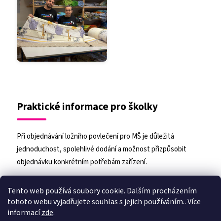
Praktické informace pro školky
Tento web používá soubory cookie. Dalším procházením
Při objednávání ložního povlečení pro MŠ je důležitá
tohoto webu vyjadřujete souhlas s jejich používáním.. Více
jednoduchost, spolehlivé dodání a možnost přizpůsobit
informací
zde
.
objednávku konkrétním potřebám zařízení.
Nastavení
DOPRAVA ZDARMA
Bez ohledu na množství
Souhlasím
objednaného zboží!
NÁHRADNÍ PLNĚNÍ