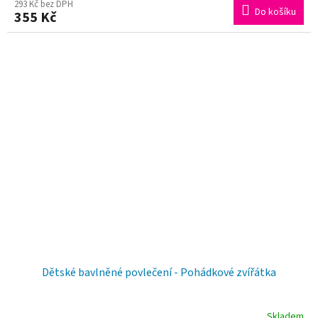
355 Kč
produktu
je
5,0
z
5
hvězdiček.
Dětské bavlněné povlečení - Pohádkové zvířátka
Skladem