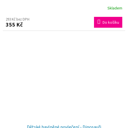
Skladem
293 Kč bez DPH
Do košíku
355 Kč
Dětské bavlněné povlečení - Dinosauři