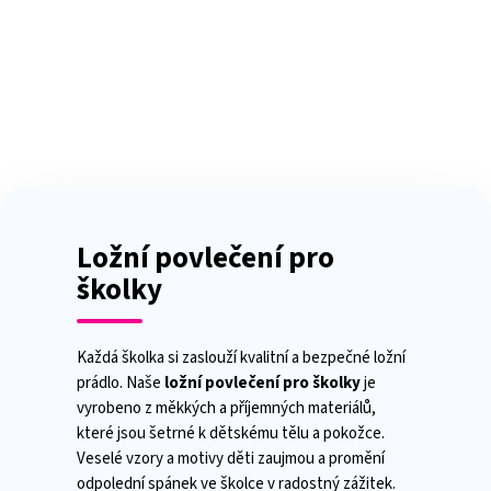
Přejít
NÁKUP
na
obsah
KOŠÍK
Ložní povlečení pro
školky
Každá školka si zaslouží kvalitní a bezpečné ložní
prádlo. Naše
ložní povlečení pro školky
je
vyrobeno z měkkých a příjemných materiálů,
které jsou šetrné k dětskému tělu a pokožce.
Veselé vzory a motivy děti zaujmou a promění
odpolední spánek ve školce v radostný zážitek.
Povlečení je snadno udržovatelné, odolné a