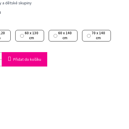
ky a dětské skupiny
m
120
60 x 130
60 x 140
70 x 140
m
cm
cm
cm
Přidat do košíku