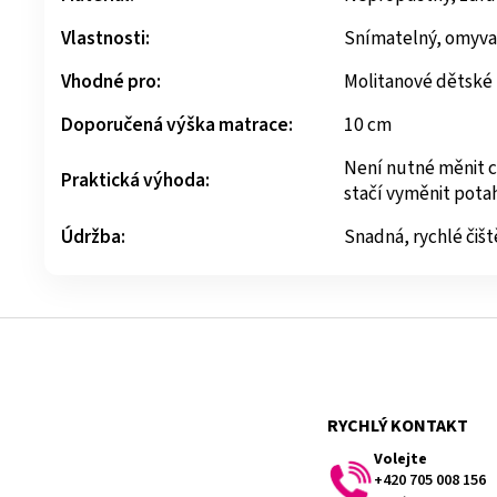
Vlastnosti:
Snímatelný, omyva
Vhodné pro:
Molitanové dětské
Doporučená výška matrace:
10 cm
Není nutné měnit c
Praktická výhoda:
stačí vyměnit pota
Údržba:
Snadná, rychlé čišt
Z
á
p
a
t
RYCHLÝ KONTAKT
í
Volejte
+420 705 008 156