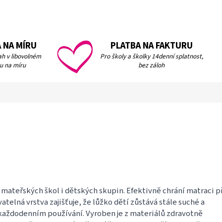
 NA MÍRU
PLATBA NA FAKTURU
h v libovolném
Pro školy a školky 14denní splatnost,
u na míru
bez záloh
mateřských škol i dětských skupin. Efektivně chrání matraci p
telná vrstva zajišťuje, že lůžko dětí zůstává stále suché a
i každodenním používání. Vyroben je z materiálů zdravotně