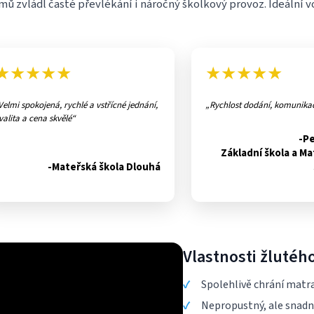
ů zvládl časté převlékání i náročný školkový provoz. Ideální vo
★★★★★
★★★★★
Velmi spokojená, rychlé a vstřícné jednání,
Rychlost dodání, komunika
valita a cena skvělé
-P
Základní škola a Ma
-Mateřská škola Dlouhá
Vlastnosti žluté
Spolehlivě chrání matra
Nepropustný, ale snad