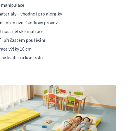
á manipulace
teriály – vhodné i pro alergiky
í intenzivní školkový provoz
otnost dětské matrace
i při častém používání
ace výšky 10 cm
na kvalitu a kontrolu