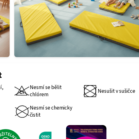
t
í,
Nesmí se bělit
Nesušit v sušičce
chlórem
Nesmí se chemicky
čistit