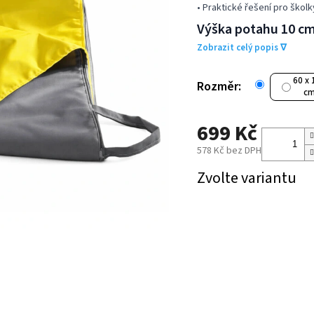
• Praktické řešení pro škol
Výška potahu 10 c
Zobrazit celý popis ∇
60 x 
Rozměr:
c
699 Kč
578 Kč bez DPH
Měrná
Zvolte variantu
cena: