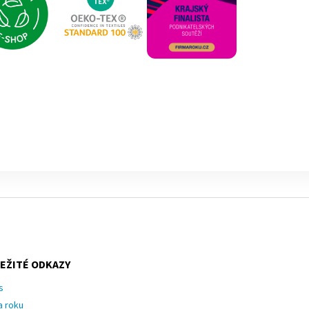
EŽITÉ ODKAZY
s
a roku