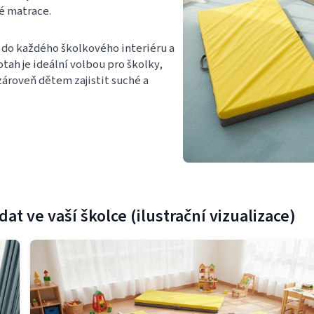
lé matrace.
e do každého školkového interiéru a
tah je ideální volbou pro školky,
zároveň dětem zajistit suché a
at ve vaší školce (ilustrační vizualizace)