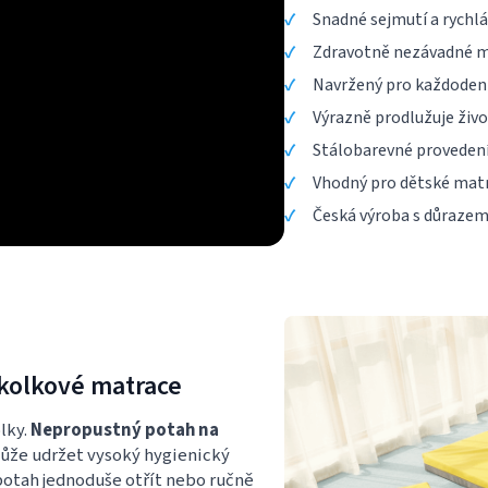
Snadné sejmutí a rychl
Zdravotně nezávadné ma
Navržený pro každodenn
Výrazně prodlužuje živ
Stálobarevné provedení 
Vhodný pro dětské matr
Česká výroba s důrazem 
kolkové matrace
lky.
Nepropustný potah na
ůže udržet vysoký hygienický
potah jednoduše otřít nebo ručně