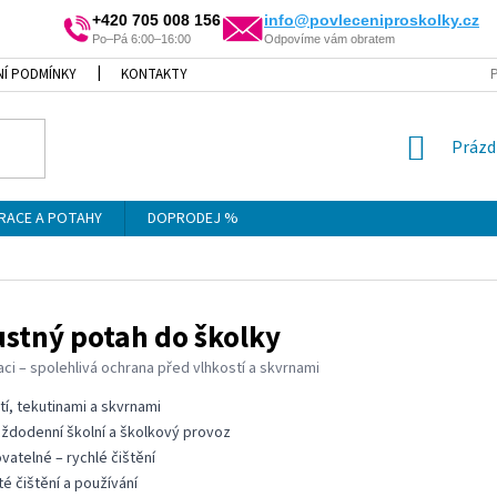
+420 705 008 156
info@povleceniproskolky.cz
Po–Pá 6:00–16:00
Odpovíme vám obratem
Í PODMÍNKY
KONTAKTY
P
NÁKU
Prázd
KOŠÍ
RACE A POTAHY
DOPRODEJ %
stný potah do školky
i – spolehlivá ochrana před vlhkostí a skvrnami
tí, tekutinami a skvrnami
aždodenní školní a školkový provoz
vatelné – rychlé čištění
é čištění a používání