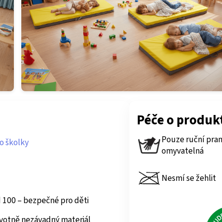
Péče o produk
Pouze ruční pran
o školky
omyvatelná
Nesmí se žehlit
 100 – bezpečné pro děti
votně nezávadný materiál