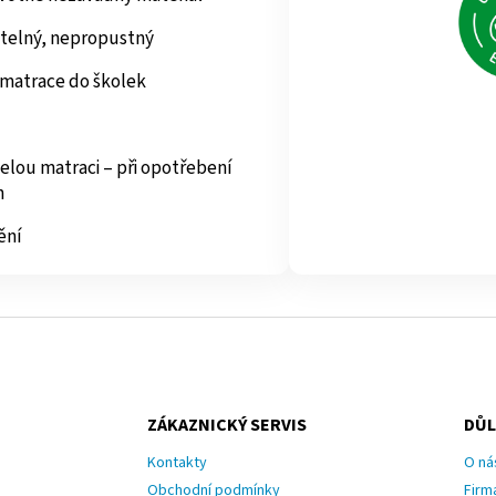
telný, nepropustný
 matrace do školek
elou matraci – při opotřebení
h
ění
ZÁKAZNICKÝ SERVIS
DŮL
Kontakty
O ná
Obchodní podmínky
Firm