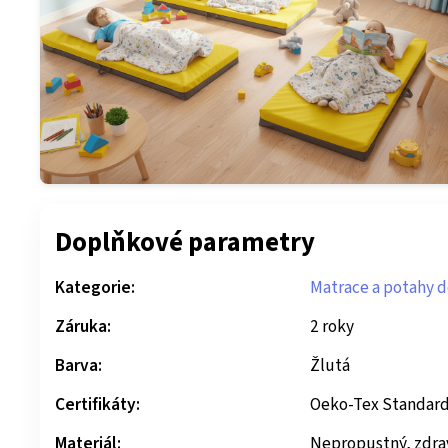
Doplňkové parametry
Kategorie:
Matrace a potahy d
Záruka:
2 roky
Barva:
Žlutá
Certifikáty:
Oeko-Tex Standard
Materiál:
Nepropustný, zdra