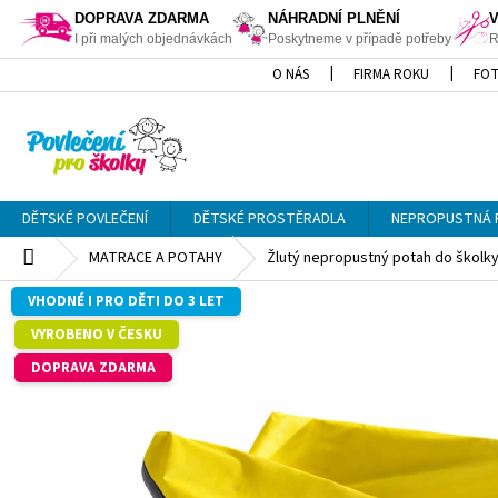
DOPRAVA ZDARMA
NÁHRADNÍ PLNĚNÍ
I při malých objednávkách
Poskytneme v případě potřeby
R
Přejít
O NÁS
FIRMA ROKU
FOT
na
obsah
DĚTSKÉ POVLEČENÍ
DĚTSKÉ PROSTĚRADLA
NEPROPUSTNÁ 
Domů
MATRACE A POTAHY
Žlutý nepropustný potah do školk
VHODNÉ I PRO DĚTI DO 3 LET
VYROBENO V ČESKU
DOPRAVA ZDARMA