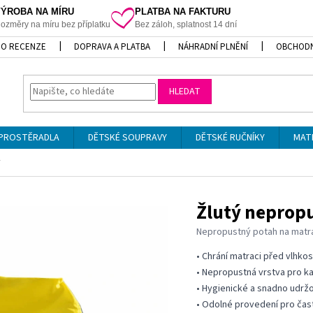
VÝROBA NA MÍRU
PLATBA NA FAKTURU
ozměry na míru bez příplatku
Bez záloh, splatnost 14 dní
O RECENZE
DOPRAVA A PLATBA
NÁHRADNÍ PLNĚNÍ
OBCHODN
HLEDAT
PROSTĚRADLA
DĚTSKÉ SOUPRAVY
DĚTSKÉ RUČNÍKY
MAT
y
Žlutý nepropu
Nepropustný potah na matrac
• Chrání matraci před vlhkos
• Nepropustná vrstva pro k
• Hygienické a snadno udržo
• Odolné provedení pro čast