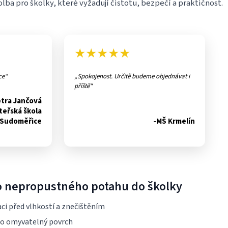
lba pro školky, které vyžadují čistotu, bezpečí a praktičnost.
★★★★★
ce
Spokojenost. Určitě budeme objednávat i
příště
etra Jančová
teřská škola
Sudoměřice
-MŠ Krmelín
ho nepropustného potahu do školky
ci před vlhkostí a znečištěním
no omyvatelný povrch