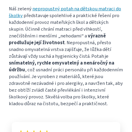
Náš zelený
nepropustný potah na dětskou matraci do
školky
představuje spolehlivé a praktické řešení pro
každodenní provoz mateřských škol a dětských
skupin. Účinně chrání matraci před vlhkostí,
znečištěním i menšími „nehodami“ a
výrazně
prodlužuje její životnost
. Nepropustná, přesto
snadno omyvatelná vrstva zajišťuje, že lůžka dětí
zůstávají vždy suchá a hygienicky čistá. Potah je
snímatelný, rychle omyvatelný a nenáročný na
údržbu
, což usnadní práci personálu při každodenním
používání. Je vyroben z materiálů, které jsou
zdravotně nezávadné i pro alergiky, a navržen tak, aby
bez obtíží zvládl časté převlékání i intenzivní
školkový provoz. Skvělá volba pro školky, které
kladou důraz na čistotu, bezpečí a praktičnost.