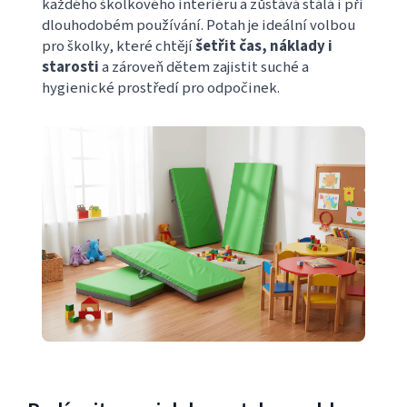
každého školkového interiéru a zůstává stálá i při
dlouhodobém používání. Potah je ideální volbou
pro školky, které chtějí
šetřit čas, náklady i
starosti
a zároveň dětem zajistit suché a
hygienické prostředí pro odpočinek.