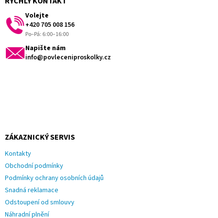
RYCHLÝ KONTAKT
t
Volejte
í
+420 705 008 156
Po–Pá: 6:00–16:00
Napište nám
info@povleceniproskolky.cz
ZÁKAZNICKÝ SERVIS
Kontakty
Obchodní podmínky
Podmínky ochrany osobních údajů
Snadná reklamace
Odstoupení od smlouvy
Náhradní plnění