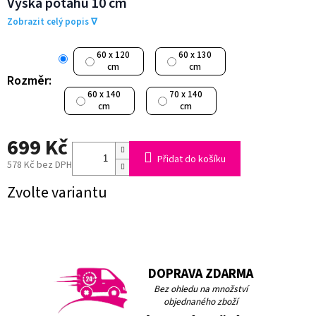
Výška potahu 10 cm
Zobrazit celý popis ∇
60 x 120
60 x 130
cm
cm
Rozměr:
60 x 140
70 x 140
cm
cm
699 Kč
Přidat do košíku
578 Kč bez DPH
Měrná
Zvolte variantu
cena:
DOPRAVA ZDARMA
Bez ohledu na množství
objednaného zboží