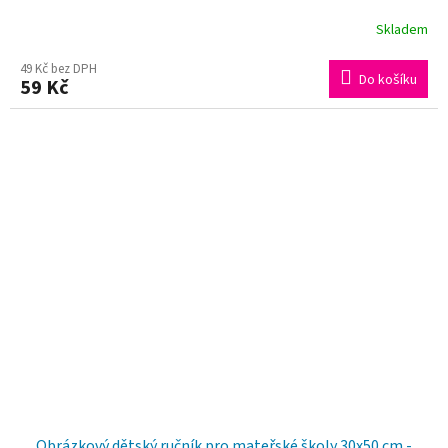
Skladem
49 Kč bez DPH
Do košíku
59 Kč
Obrázkový dětský ručník pro mateřské školy 30x50 cm -