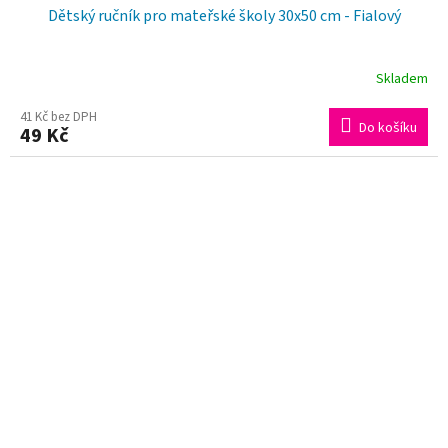
Dětský ručník pro mateřské školy 30x50 cm - Fialový
Skladem
Průměrné
hodnocení
41 Kč bez DPH
Do košíku
49 Kč
produktu
je
5,0
z
5
hvězdiček.