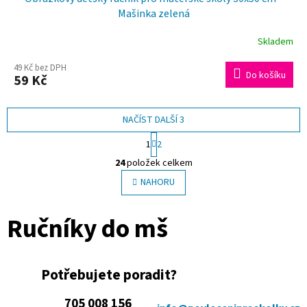
Mašinka zelená
Skladem
49 Kč bez DPH
Do košíku
59 Kč
NAČÍST DALŠÍ 3
S
1
2
t
O
r
24
položek celkem
v
á
l
NAHORU
n
á
k
o
d
Ručníky do mš
v
a
á
c
n
í
í
p
Potřebujete poradit?
r
v
k
705 008 156