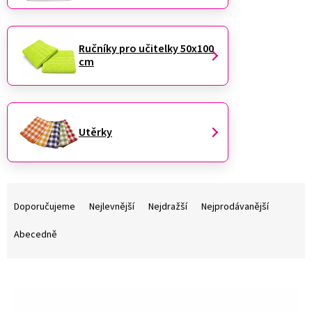
Ručníky pro učitelky 50x100
cm
Utěrky
Ř
a
Doporučujeme
Nejlevnější
Nejdražší
Nejprodávanější
z
e
Abecedně
n
í
V
p
ý
r
p