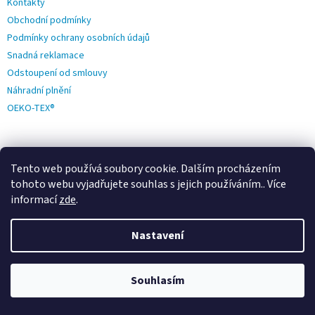
Kontakty
Obchodní podmínky
Podmínky ochrany osobních údajů
Snadná reklamace
Odstoupení od smlouvy
Náhradní plnění
OEKO-TEX®
Tento web používá soubory cookie. Dalším procházením
tohoto webu vyjadřujete souhlas s jejich používáním.. Více
DŮLEŽITÉ ODKAZY
informací
zde
.
O nás
Firma roku
Nastavení
Udržitelný eshop
FOTO recenze
Souhlasím
Výhody a záruky
Doprava a platba