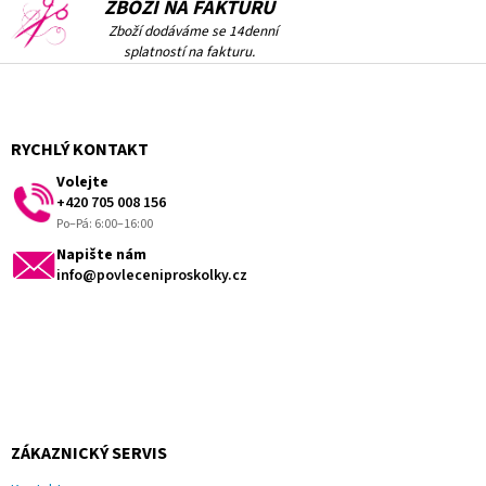
ZBOŽÍ NA FAKTURU
Zboží dodáváme se 14denní
splatností na fakturu.
Z
á
p
a
RYCHLÝ KONTAKT
t
Volejte
í
+420 705 008 156
Po–Pá: 6:00–16:00
Napište nám
info@povleceniproskolky.cz
ZÁKAZNICKÝ SERVIS