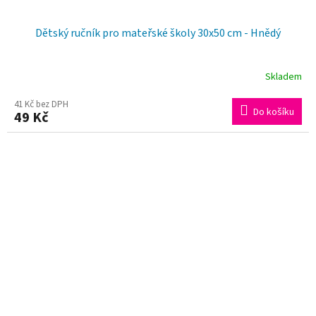
Dětský ručník pro mateřské školy 30x50 cm - Hnědý
Skladem
Průměrné
hodnocení
41 Kč bez DPH
Do košíku
49 Kč
produktu
je
5,0
z
5
hvězdiček.