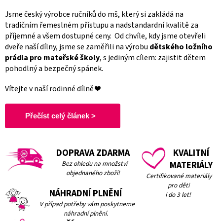
Jsme český výrobce ručníků do mš, který si zakládá na
tradičním řemeslném přístupu a nadstandardní kvalitě za
příjemné a všem dostupné ceny.
Od chvíle, kdy jsme otevřeli
dveře naší dílny, jsme se zaměřili na výrobu
dětského ložního
prádla pro mateřské školy
, s jediným cílem: zajistit dětem
pohodlný a bezpečný spánek.
Vítejte v naší rodinné dílně ❤️
Přečíst celý článek >
DOPRAVA ZDARMA
KVALITNÍ
Bez ohledu na množství
MATERIÁLY
objednaného zboží!
Certifikované materiály
pro děti
NÁHRADNÍ PLNĚNÍ
i do 3 let!
V případ potřeby vám
poskytneme
náhradní plnění.