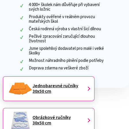
4 000+ školek nám důvěřuje při vybavení
svých ložnic
Produkty ověřené v reálném provozu
mateřských škol
Česká rodinná výroba s vlastní šicí dílnou
Pečlivé zpracování zaručující dlouhou
životnost
Jsme spolehlivý dodavatel pro malé i velké
školky
Možnost náhradního plnění podle potřeby
Doprava zdarma na veškeré zboží
Jednobarevné ručníky
30x50 cm
Obrázkové ručníky
30x50 cm