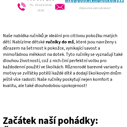
info@povleceniproskolky.cz
y
Po - Pá od 6:00 do
v
Odpovíme vám obratem!
18:00
ý
p
i
s
u
Naše nabídka ručníků je ideální pro citlivou pokožku malých
dětí. Nabízíme dětské
ručníky do mš
, které jsou navrženy s
důrazem na šetrnost k pokožce, vynikající savost a
mimořádnou měkkost na dotek. Tyto ručníky se vyznačují také
dlouhou životností, což z nich činí perfektní volbu pro
každodenní použití ve školkách. Různorodé barevné varianty a
motivy se zvířátky potěší každé dítě a dodají školkovým dnům
ještě více radosti. Naše ručníky poskytují nejen komfort a
kvalitu, ale také dlouhodobou spokojenost!
Začátek naší pohádky: