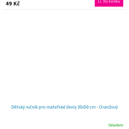
hodnocení
Do košíku
49 Kč
produktu
je
5,0
z
5
hvězdiček.
Dětský ručník pro mateřské školy 30x50 cm - Oranžový
Skladem