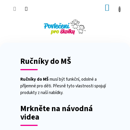
Přejít
NÁKUP
na
obsah
KOŠÍK
Ručníky do MŠ
Ručníky do MŠ
musí být funkční, odolné a
příjemné pro děti. Přesně tyto vlastnosti spojují
produkty z naší nabídky.
Mrkněte na návodná
videa