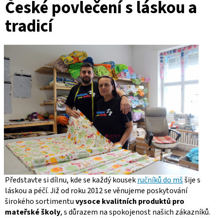
České povlečení s láskou a
tradicí
Představte si dílnu, kde se každý kousek
ručníků do mš
šije s
láskou a péčí. Již od roku 2012 se věnujeme poskytování
širokého sortimentu
vysoce kvalitních produktů pro
mateřské školy
, s důrazem na spokojenost našich zákazníků.