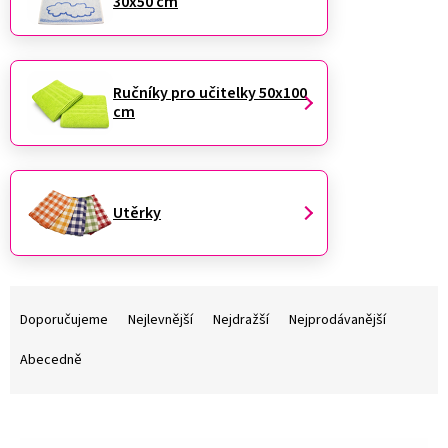
30x50 cm
Ručníky pro učitelky 50x100
cm
Utěrky
Ř
a
Doporučujeme
Nejlevnější
Nejdražší
Nejprodávanější
z
e
Abecedně
n
í
V
p
ý