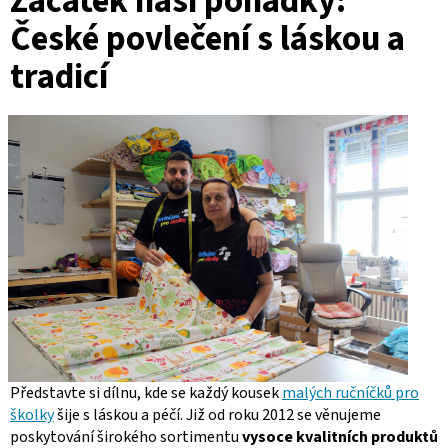
Začátek naší pohádky:
České povlečení s láskou a
tradicí
Představte si dílnu, kde se každý kousek
malých ručníčků pro
školky
šije s láskou a péčí. Již od roku 2012 se věnujeme
poskytování širokého sortimentu
vysoce kvalitních produktů