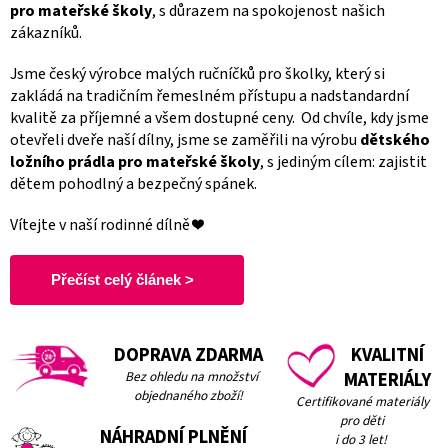
pro mateřské školy
, s důrazem na spokojenost našich
zákazníků.
Jsme český výrobce malých ručníčků pro školky, který si
zakládá na tradičním řemeslném přístupu a nadstandardní
kvalitě za příjemné a všem dostupné ceny.
Od chvíle, kdy jsme
otevřeli dveře naší dílny, jsme se zaměřili na výrobu
dětského
ložního prádla pro mateřské školy
, s jediným cílem: zajistit
dětem pohodlný a bezpečný spánek.
Vítejte v naší rodinné dílně ❤️
Přečíst celý článek >
DOPRAVA ZDARMA
KVALITNÍ
Bez ohledu na množství
MATERIÁLY
objednaného zboží!
Certifikované materiály
pro děti
NÁHRADNÍ PLNĚNÍ
i do 3 let!