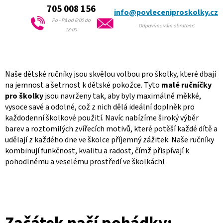
k
705 008 156
info@povleceniproskolky.cz
y
Po - Pá od 6:00 do
v
Odpovíme vám obratem!
18:00
ý
p
i
s
u
Naše dětské ručníky jsou skvělou volbou pro školky, které dbají
na jemnost a šetrnost k dětské pokožce. Tyto
malé ručníčky
pro školky
jsou navrženy tak, aby byly maximálně měkké,
vysoce savé a odolné, což z nich dělá ideální doplněk pro
každodenní školkové použití. Navíc nabízíme široký výběr
barev a roztomilých zvířecích motivů, které potěší každé dítě a
udělají z každého dne ve školce příjemný zážitek. Naše ručníky
kombinují funkčnost, kvalitu a radost, čímž přispívají k
pohodlnému a veselému prostředí ve školkách!