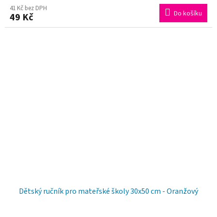
hodnocení
41 Kč bez DPH
Do košíku
49 Kč
produktu
je
5,0
z
5
hvězdiček.
Dětský ručník pro mateřské školy 30x50 cm - Oranžový