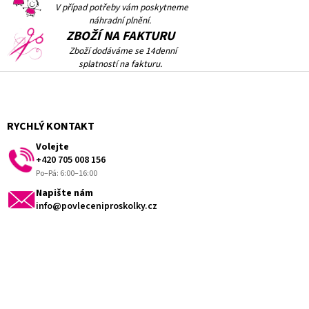
V případ potřeby vám
poskytneme
náhradní plnění.
ZBOŽÍ NA FAKTURU
Zboží dodáváme se 14denní
splatností na fakturu.
Z
á
p
a
RYCHLÝ KONTAKT
t
Volejte
í
+420 705 008 156
Po–Pá: 6:00–16:00
Napište nám
info@povleceniproskolky.cz