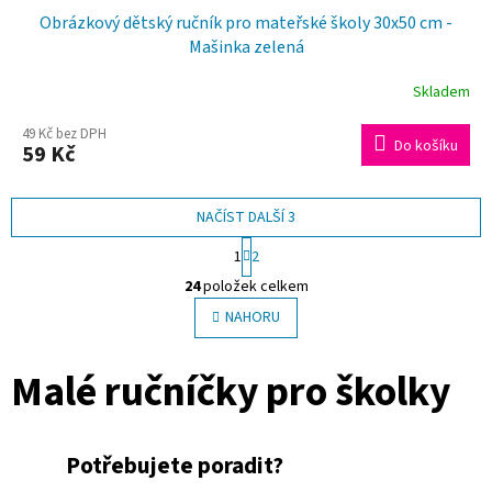
Obrázkový dětský ručník pro mateřské školy 30x50 cm -
Mašinka zelená
Skladem
49 Kč bez DPH
Do košíku
59 Kč
NAČÍST DALŠÍ 3
S
1
2
t
O
r
24
položek celkem
v
á
l
NAHORU
n
á
k
o
d
Malé ručníčky pro školky
v
a
á
c
n
í
í
p
Potřebujete poradit?
r
v