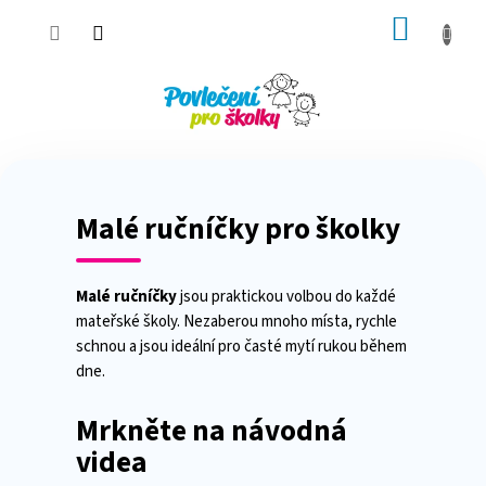
Přejít
NÁKUP
na
obsah
KOŠÍK
Malé ručníčky pro školky
Malé ručníčky
jsou praktickou volbou do každé
mateřské školy. Nezaberou mnoho místa, rychle
schnou a jsou ideální pro časté mytí rukou během
dne.
Mrkněte na návodná
videa