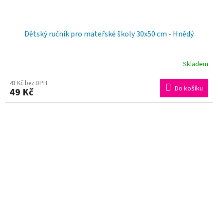
Dětský ručník pro mateřské školy 30x50 cm - Hnědý
Skladem
Průměrné
hodnocení
41 Kč bez DPH
Do košíku
49 Kč
produktu
je
5,0
z
5
hvězdiček.