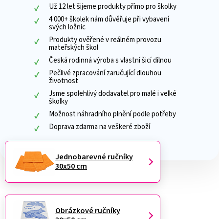
Už 12 let šijeme produkty přímo pro školky
4 000+ školek nám důvěřuje při vybavení
svých ložnic
Produkty ověřené v reálném provozu
mateřských škol
Česká rodinná výroba s vlastní šicí dílnou
Pečlivé zpracování zaručující dlouhou
životnost
Jsme spolehlivý dodavatel pro malé i velké
školky
Možnost náhradního plnění podle potřeby
Doprava zdarma na veškeré zboží
Jednobarevné ručníky
30x50 cm
Obrázkové ručníky