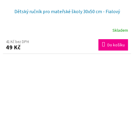
Dětský ručník pro mateřské školy 30x50 cm - Fialový
Skladem
Průměrné
hodnocení
41 Kč bez DPH
Do košíku
49 Kč
produktu
je
5,0
z
5
hvězdiček.