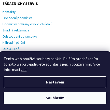
ZÁKAZNICKÝ SERVIS
Kontakty
Obchodní podmínky
Podmínky ochrany osobních údajů
Snadná reklamace
Odstoupení od smlouvy
Náhradní plnění
OEKO-TEX®
Tento web používá soubory cookie. Dalším procházením
tohoto webu vyjadřujete souhlas s jejich používáním.. Více
informací
zde
.
DŮLEŽITÉ ODKAZY
Nastavení
O nás
Firma roku
Souhlasím
Udržitelný eshop
FOTO recenze