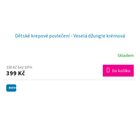
Dětské krepové povlečení - Veselá džungle krémová
Skladem
Průměrné
hodnocení
330 Kč bez DPH
Do košíku
399 Kč
produktu
je
NOVINKA
5,0
z
5
hvězdiček.