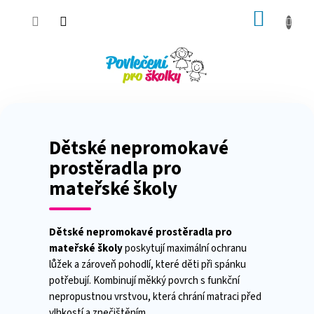
Přejít
NÁKUP
na
obsah
KOŠÍK
Dětské nepromokavé
prostěradla pro
mateřské školy
Dětské nepromokavé prostěradla pro
mateřské školy
poskytují maximální ochranu
lůžek a zároveň pohodlí, které děti při spánku
potřebují. Kombinují měkký povrch s funkční
nepropustnou vrstvou, která chrání matraci před
vlhkostí a znečištěním.