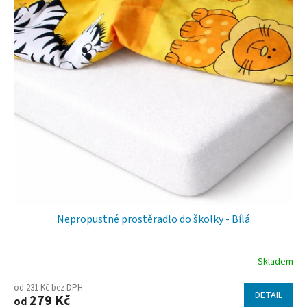
ý
r
p
o
i
d
s
u
p
k
r
t
o
ů
d
u
k
t
ů
Nepropustné prostěradlo do školky - Bílá
Skladem
Průměrné
hodnocení
od 231 Kč bez DPH
DETAIL
279 Kč
od