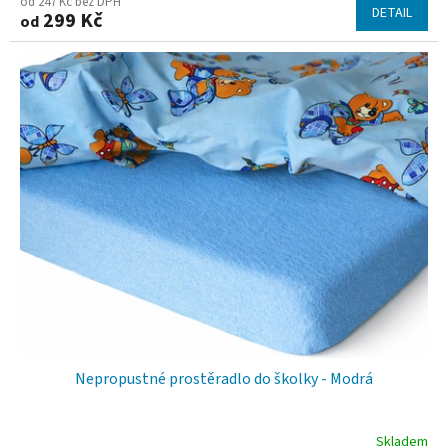
hodnocení
od 247 Kč bez DPH
DETAIL
299 Kč
od
produktu
je
5,0
z
5
hvězdiček.
Nepropustné prostěradlo do školky - Modrá
Skladem