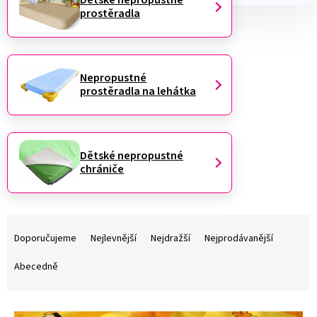
Dětské nepropustné
prostěradla
Nepropustné
prostěradla na lehátka
Dětské nepropustné
chrániče
Ř
a
Doporučujeme
Nejlevnější
Nejdražší
Nejprodávanější
z
e
Abecedně
n
í
V
p