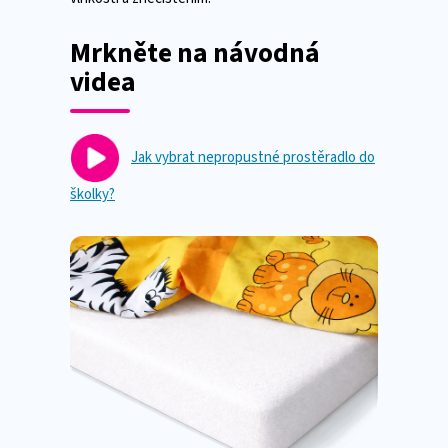
Mrkněte na návodná
videa
Jak vybrat nepropustné prostěradlo do
školky?