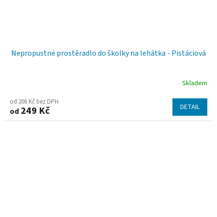
Nepropustné prostěradlo do školky na lehátka - Pistáciová
Skladem
Průměrné
hodnocení
od 206 Kč bez DPH
DETAIL
249 Kč
od
produktu
je
5,0
z
5
hvězdiček.