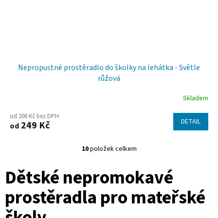
Nepropustné prostěradlo do školky na lehátka - Světle
růžová
Skladem
od 206 Kč bez DPH
DETAIL
249 Kč
od
10
položek celkem
O
v
Dětské nepromokavé
l
á
d
prostěradla pro mateřské
a
c
školy
í