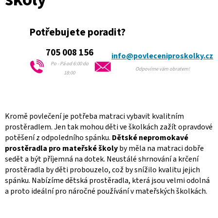
p
r
v
Potřebujete poradit?
k
y
705 008 156
v
info@povleceniproskolky.cz
ý
Po - Pá od 6:00 do
Odpovíme vám obratem!
p
18:00
i
s
u
Kromě povlečení je potřeba matraci vybavit kvalitním
prostěradlem. Jen tak mohou děti ve školkách zažít opravdové
potěšení z odpoledního spánku.
Dětské nepromokavé
prostěradla pro mateřské školy
by měla na matraci dobře
sedět a být příjemná na dotek. Neustálé shrnování a krčení
prostěradla by děti probouzelo, což by snížilo kvalitu jejich
spánku. Nabízíme dětská prostěradla, která jsou velmi odolná
a proto ideální pro náročné používání v mateřských školkách.