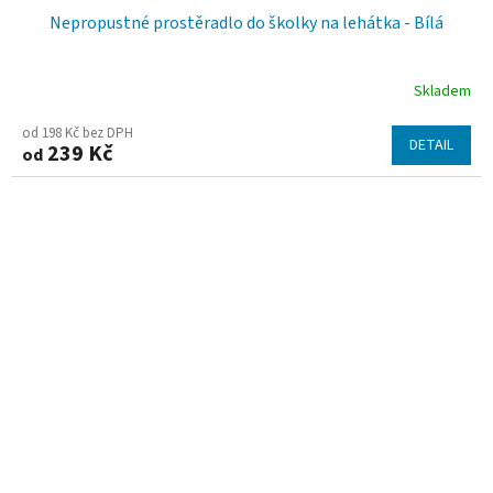
Nepropustné prostěradlo do školky na lehátka - Bílá
Skladem
Průměrné
hodnocení
od 198 Kč bez DPH
DETAIL
239 Kč
od
produktu
je
5,0
z
5
hvězdiček.