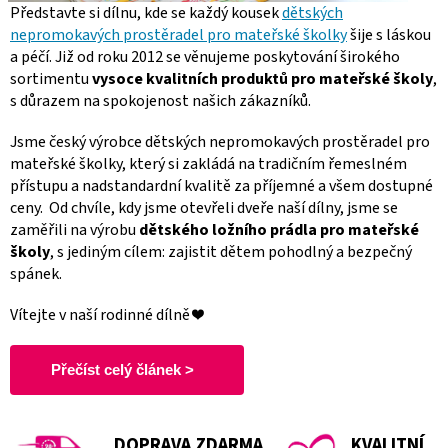
Představte si dílnu, kde se každý kousek
dětských
nepromokavých prostěradel pro mateřské školky
šije s láskou
a péčí. Již od roku 2012 se věnujeme poskytování širokého
sortimentu
vysoce kvalitních produktů pro mateřské školy
,
s důrazem na spokojenost našich zákazníků.
Jsme český výrobce dětských nepromokavých prostěradel pro
mateřské školky, který si zakládá na tradičním řemeslném
přístupu a nadstandardní kvalitě za příjemné a všem dostupné
ceny.
Od chvíle, kdy jsme otevřeli dveře naší dílny, jsme se
zaměřili na výrobu
dětského ložního prádla pro mateřské
školy
, s jediným cílem: zajistit dětem pohodlný a bezpečný
spánek.
Vítejte v naší rodinné dílně ❤️
Přečíst celý článek >
DOPRAVA ZDARMA
KVALITNÍ