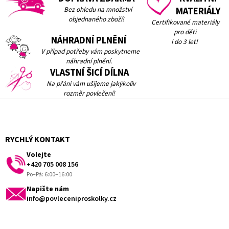
Bez ohledu na množství
MATERIÁLY
objednaného zboží!
Certifikované materiály
pro děti
NÁHRADNÍ PLNĚNÍ
i do 3 let!
V případ potřeby vám
poskytneme
náhradní plnění.
VLASTNÍ ŠICÍ DÍLNA
Na přání vám ušijeme jakýkoliv
rozměr povlečení!
Z
á
p
a
RYCHLÝ KONTAKT
t
Volejte
í
+420 705 008 156
Po–Pá: 6:00–16:00
Napište nám
info@povleceniproskolky.cz