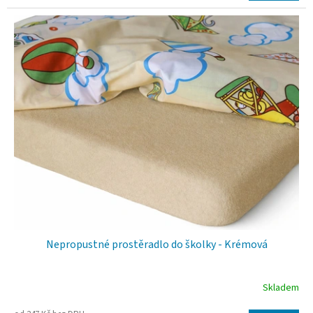
produktu
je
5,0
z
5
hvězdiček.
Nepropustné prostěradlo do školky - Krémová
Skladem
Průměrné