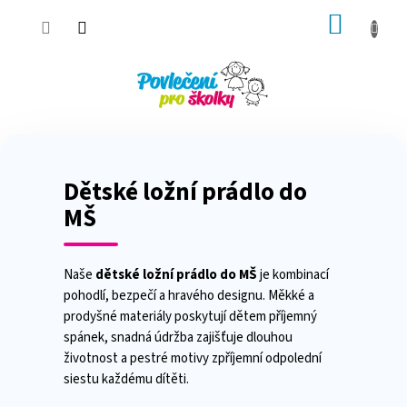
Přejít
NÁKUP
na
obsah
KOŠÍK
Dětské ložní prádlo do
MŠ
Naše
dětské ložní prádlo do MŠ
je kombinací
pohodlí, bezpečí a hravého designu. Měkké a
prodyšné materiály poskytují dětem příjemný
spánek, snadná údržba zajišťuje dlouhou
životnost a pestré motivy zpříjemní odpolední
siestu každému dítěti.