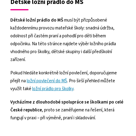
Dětské ložní prádlo do MŠ
n
í
í
p
r
Dětské ložní prádlo do MŠ
musí být přizpůsobené
v
k
každodennímu provozu mateřské školy: snadná údržba,
y
odolnost při častém praní a pohodlí pro děti během
v
ý
odpočinku. Na této stránce najdete výběr ložního prádla
p
vhodného pro školky, dětské skupiny i další předškolní
i
zařízení.
s
u
Pokud hledáte konkrétně ložní povlečení, doporučujeme
přejít na
ložní povlečení do MŠ
. Pro širší přehled můžete
využít také
ložní prádlo pro školky
.
Vycházíme z dlouhodobé spolupráce se školkami po celé
České republice
, proto se zaměřujeme na řešení, která
fungují v praxi – při výměně, praní i skladování.