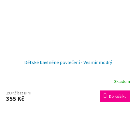
Dětské bavlněné povlečení - Vesmír modrý
Skladem
Průměrné
hodnocení
293 Kč bez DPH
Do košíku
355 Kč
produktu
je
5,0