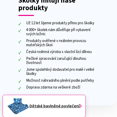
Školky milují naše
produkty
Už 12 let šijeme produkty přímo pro školky
4 000+ školek nám důvěřuje při vybavení
svých ložnic
Produkty ověřené v reálném provozu
mateřských škol
Česká rodinná výroba s vlastní šicí dílnou
Pečlivé zpracování zaručující dlouhou
životnost
Jsme spolehlivý dodavatel pro malé i velké
školky
Možnost náhradního plnění podle potřeby
Doprava zdarma na veškeré zboží
Dětské bavlněné povlečení