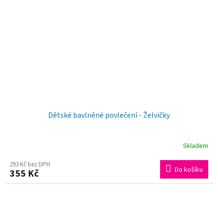
z
5
hvězdiček.
Dětské bavlněné povlečení - Želvičky
Skladem
Průměrné
hodnocení
293 Kč bez DPH
Do košíku
355 Kč
produktu
je
5,0