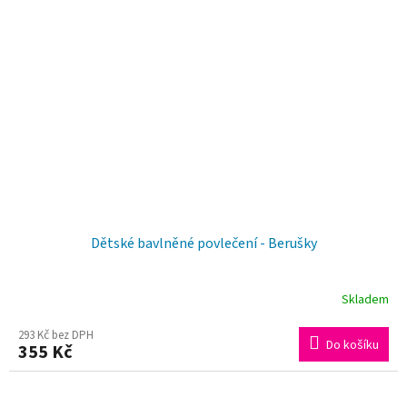
z
5
hvězdiček.
Dětské bavlněné povlečení - Berušky
Skladem
293 Kč bez DPH
Do košíku
355 Kč