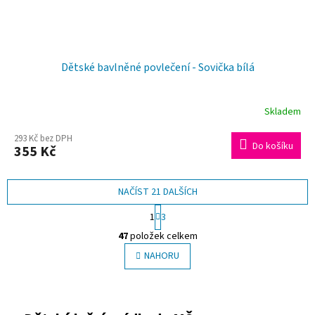
Dětské bavlněné povlečení - Sovička bílá
Skladem
293 Kč bez DPH
Do košíku
355 Kč
NAČÍST 21 DALŠÍCH
S
1
3
t
O
r
47
položek celkem
v
á
l
NAHORU
n
á
k
o
d
v
a
á
c