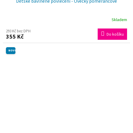
Dětské bavlněné povlečení - Ovečky pomerančové
Skladem
293 Kč bez DPH
Do košíku
355 Kč
NOVINKA