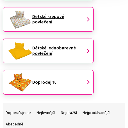
Dětské krepové
povlečení
Dětské jednobarevné
povlečení
Doprodej %
Ř
a
Doporučujeme
Nejlevnější
Nejdražší
Nejprodávanější
z
e
Abecedně