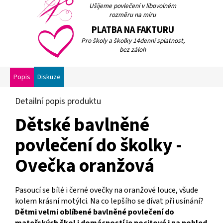
Ušijeme povlečení v libovolném
rozměru na míru
PLATBA NA FAKTURU
Pro školy a školky 14denní splatnost,
bez záloh
Popis
Diskuze
Detailní popis produktu
Dětské bavlněné
povlečení do školky -
Ovečka oranžová
Pasoucí se bílé i černé ovečky na oranžové louce, všude
kolem krásní motýlci. Na co lepšího se dívat při usínání?
Dětmi velmi oblíbené bavlněné povlečení do
mateřských škol i domácností je pocitové i na pohled