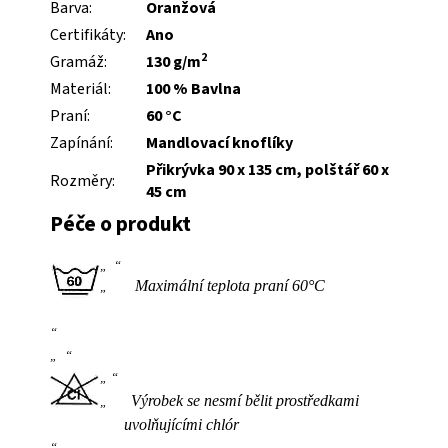
Barva:
Oranžová
Certifikáty:
Ano
2
Gramáž:
130 g/m
Materiál:
100 % Bavlna
Praní:
60 °C
Zapínání:
Mandlovací knoflíky
Přikrývka 90 x 135 cm, polštář 60 x
Rozměry:
45 cm
Péče o produkt
Maximální teplota praní 60°C
Výrobek se nesmí bělit prostředkami
uvolňujícími chlór