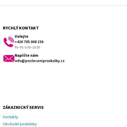
Z
á
p
a
RYCHLÝ KONTAKT
t
Volejte
í
+420 705 008 156
Po–Pá: 6:00–16:00
Napište nám
info@povleceniproskolky.cz
ZÁKAZNICKÝ SERVIS
Kontakty
Obchodní podmínky