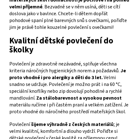
velmi příjemné
. Bezvadně se v něm usíná, děti se cítí
doslova jako v bavlnce. Chcete-li dětem dopřát
pohodové spaní plné barevných snů s ovečkami, pořiďte
jim je právě tohle kouzelné povlečení s ovečkami!
Kvalitní dětské povlečení do
školky
Povlečení je zdravotně nezávadné, splňuje všechna
kriteria náročných hygienických norem a požadavků.
Je
proto vhodné i pro alergiky a děti do 3 let.
Velmi
snadno se udržuje. Povlečení je možno prát i na 60 °C,
speciální knoflíky nebo zip dovolují pohodlné a rychlé
mandlování.
Za stálobarevnost a vysokou pevnost
materiálu ručíme i při častém praní a velkém zatížení. Je
proto vhodné do náročného prostředí mateřských škol.
Povlečení
šijeme výhradně z českých materiálů
; je
velmi kvalitní, komfortní a dlouho vydrží. Pořiďte si
dětské povlečení v české kvalitě za příjemnou cenu!