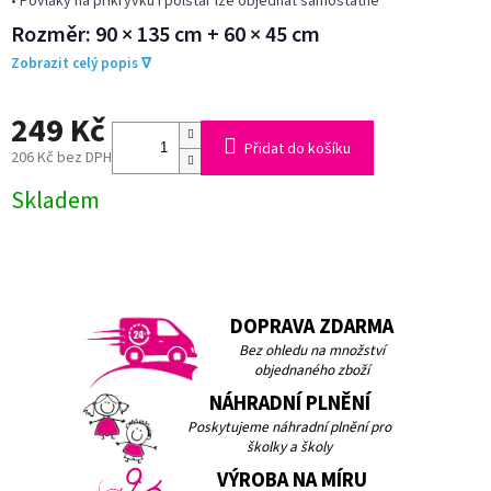
• Povlaky na přikrývku i polštář lze objednat samostatně
Rozměr: 90 × 135 cm + 60 × 45 cm
Zobrazit celý popis ∇
249 Kč
Přidat do košíku
206 Kč bez DPH
Měrná
Skladem
cena:
DOPRAVA ZDARMA
Bez ohledu na množství
objednaného zboží
NÁHRADNÍ PLNĚNÍ
Poskytujeme náhradní plnění pro
školky a školy
VÝROBA NA MÍRU