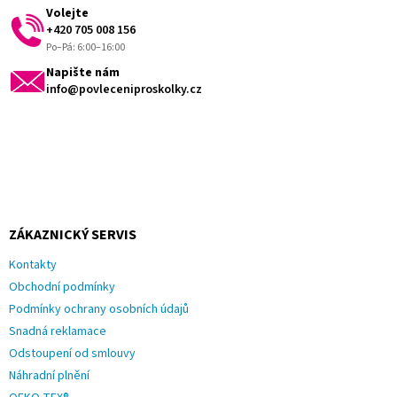
t
Volejte
í
+420 705 008 156
Po–Pá: 6:00–16:00
Napište nám
info@povleceniproskolky.cz
ZÁKAZNICKÝ SERVIS
Kontakty
Obchodní podmínky
Podmínky ochrany osobních údajů
Snadná reklamace
Odstoupení od smlouvy
Náhradní plnění