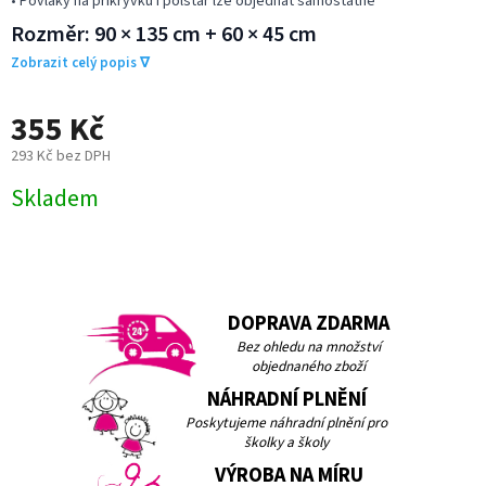
• Povlaky na přikrývku i polštář lze objednat samostatně
Rozměr: 90 × 135 cm + 60 × 45 cm
Zobrazit celý popis ∇
355 Kč
293 Kč bez DPH
Měrná
Skladem
cena:
DOPRAVA ZDARMA
Bez ohledu na množství
objednaného zboží
NÁHRADNÍ PLNĚNÍ
Poskytujeme náhradní plnění pro
školky a školy
VÝROBA NA MÍRU