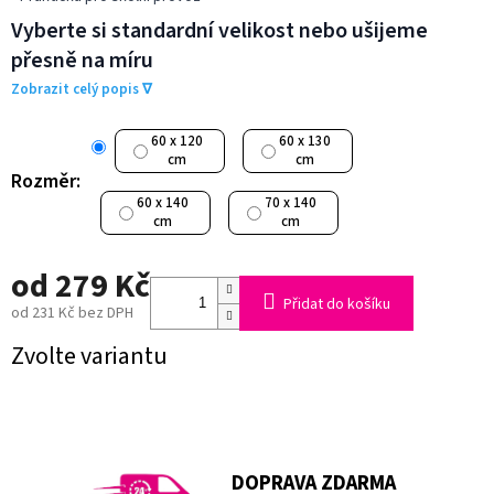
Vyberte si standardní velikost nebo ušijeme
přesně na míru
Zobrazit celý popis ∇
60 x 120
60 x 130
cm
cm
Rozměr:
60 x 140
70 x 140
cm
cm
od
279 Kč
Přidat do košíku
od
231 Kč
bez DPH
Měrná
Zvolte variantu
cena:
DOPRAVA ZDARMA