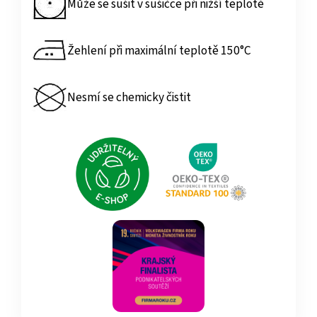
Může se sušit v sušičce při nižší teplotě
Žehlení při maximální teplotě 150°C
Nesmí se chemicky čistit