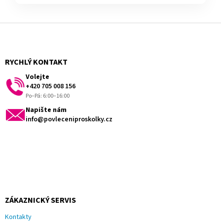
Z
á
p
a
RYCHLÝ KONTAKT
t
Volejte
í
+420 705 008 156
Po–Pá: 6:00–16:00
Napište nám
info@povleceniproskolky.cz
ZÁKAZNICKÝ SERVIS
Kontakty