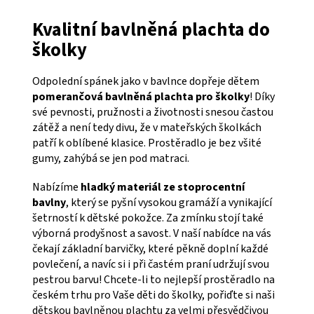
Kvalitní bavlněná plachta do
školky
Odpolední spánek jako v bavlnce dopřeje dětem
pomerančová bavlněná plachta pro školky
! Díky
své pevnosti, pružnosti a životnosti snesou častou
zátěž a není tedy divu, že v mateřských školkách
patří k oblíbené klasice. Prostěradlo je bez všité
gumy, zahýbá se jen pod matraci.
Nabízíme
hladký materiál ze stoprocentní
bavlny
, který se pyšní vysokou gramáží a vynikající
šetrností k dětské pokožce. Za zmínku stojí také
výborná prodyšnost a savost. V naší nabídce na vás
čekají základní barvičky, které pěkně doplní každé
povlečení, a navíc si i při častém praní udržují svou
pestrou barvu! Chcete-li to nejlepší prostěradlo na
českém trhu pro Vaše děti do školky, pořiďte si naši
dětskou bavlněnou plachtu za velmi přesvědčivou