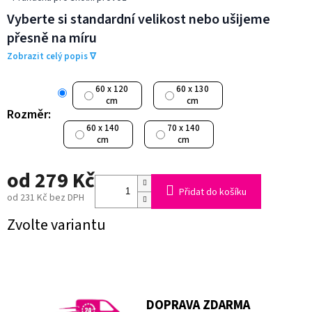
Vyberte si standardní velikost nebo ušijeme
přesně na míru
Zobrazit celý popis ∇
60 x 120
60 x 130
cm
cm
Rozměr:
60 x 140
70 x 140
cm
cm
od
279 Kč
Přidat do košíku
od
231 Kč
bez DPH
Měrná
Zvolte variantu
cena:
DOPRAVA ZDARMA