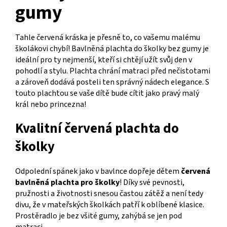
gumy
Tahle červená kráska je přesně to, co vašemu malému
školákovi chybí! Bavlněná plachta do školky bez gumy je
ideální pro ty nejmenší, kteří si chtějí užít svůj den v
pohodlí a stylu. Plachta chrání matraci před nečistotami
a zároveň dodává posteli ten správný nádech elegance. S
touto plachtou se vaše dítě bude cítit jako pravý malý
král nebo princezna!
Kvalitní červená plachta do
školky
Odpolední spánek jako v bavlnce dopřeje dětem
červená
bavlněná plachta pro školky
! Díky své pevnosti,
pružnosti a životnosti snesou častou zátěž a není tedy
divu, že v mateřských školkách patří k oblíbené klasice.
Prostěradlo je bez všité gumy, zahýbá se jen pod
matraci.