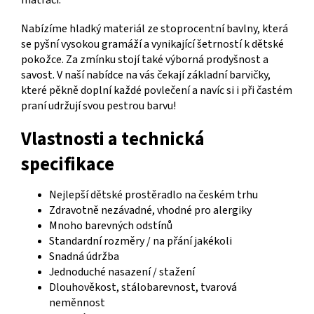
Nabízíme hladký materiál ze stoprocentní bavlny, která
se pyšní vysokou gramáží a vynikající šetrností k dětské
pokožce. Za zmínku stojí také výborná prodyšnost a
savost. V naší nabídce na vás čekají základní barvičky,
které pěkně doplní každé povlečení a navíc si i při častém
praní udržují svou pestrou barvu!
Vlastnosti a technická
specifikace
Nejlepší dětské prostěradlo na českém trhu
Zdravotně nezávadné, vhodné pro alergiky
Mnoho barevných odstínů
Standardní rozměry / na přání jakékoli
Snadná údržba
Jednoduché nasazení / stažení
Dlouhověkost, stálobarevnost, tvarová
neměnnost