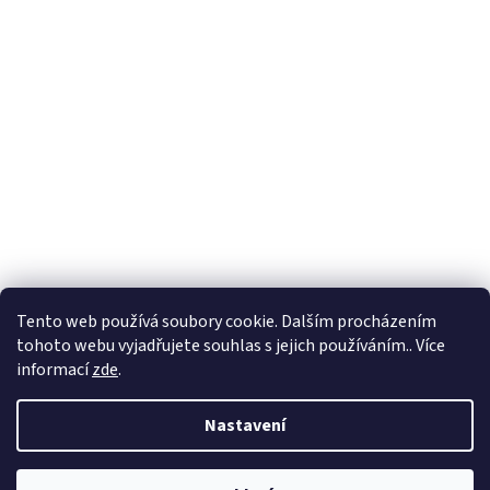
Tento web používá soubory cookie. Dalším procházením
tohoto webu vyjadřujete souhlas s jejich používáním.. Více
informací
zde
.
Vytvořil Shoptet
Nastavení
Copyright ©
2012 - 2026
Povleceniproskolky.cz, Malé náměstí 104,