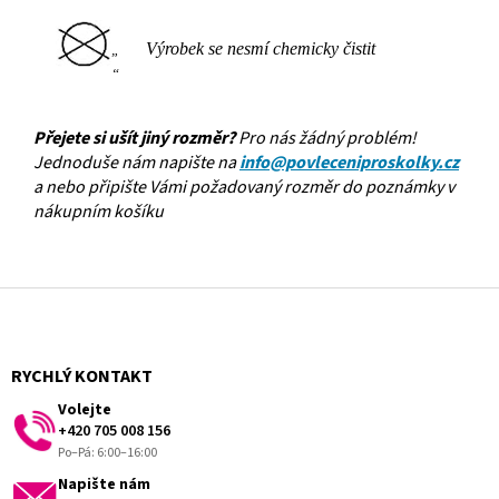
Výrobek se nesmí chemicky čistit
Přejete si ušít jiný rozměr?
Pro nás žádný problém!
Jednoduše nám napište na
info@povleceniproskolky.cz
a nebo připište Vámi požadovaný rozměr do poznámky v
nákupním košíku
Z
á
p
a
RYCHLÝ KONTAKT
t
Volejte
í
+420 705 008 156
Po–Pá: 6:00–16:00
Napište nám